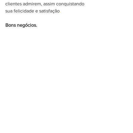
clientes admirem, assim conquistando 
sua felicidade e satisfação
.
Bons negócios.
Fonte: 
Think With Google 
Ver tudo
Posts recentes