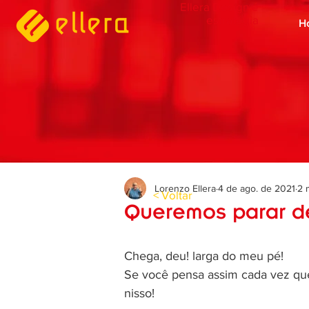
Ellera Design é
estratégia
H
Lorenzo Ellera
4 de ago. de 2021
2 
< Voltar
Queremos parar d
Chega, deu! larga do meu pé!
Se você pensa assim cada vez que
nisso!