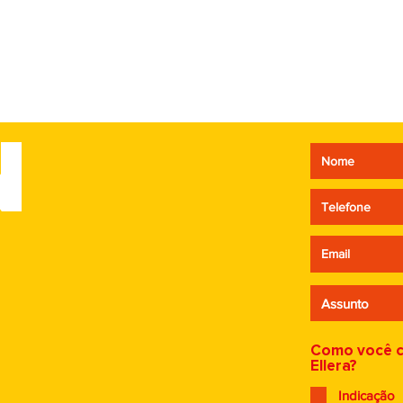
N
ciclo infinito:
Quando falta es
prendizado que inspira
preço vira o úni
ovas jornadas
argumento.
Como você 
Ellera?
Indicação