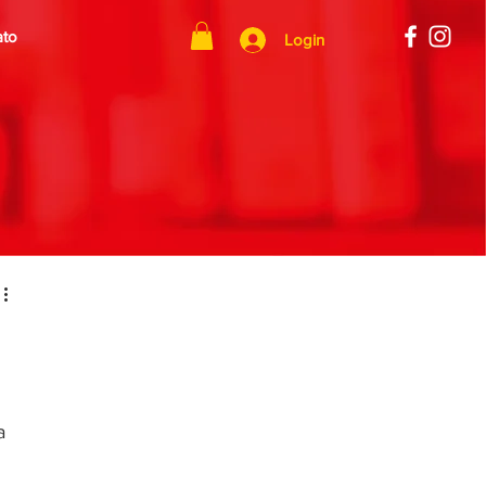
ato
Login
a 