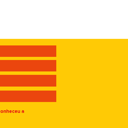
tratégia, o
co
conheceu a