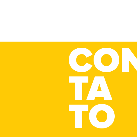
CO
TA
O cliente já comprou. E
O 
agora?
a
TO
n