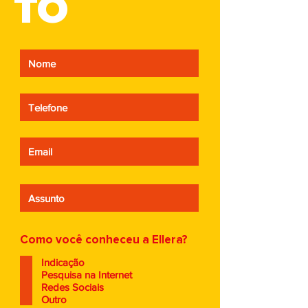
TO
aprendizado que
estratégia, o pr
inspira novas jornadas
o único argume
Como você conheceu a Ellera?
Indicação
Pesquisa na Internet
Redes Sociais
Outro