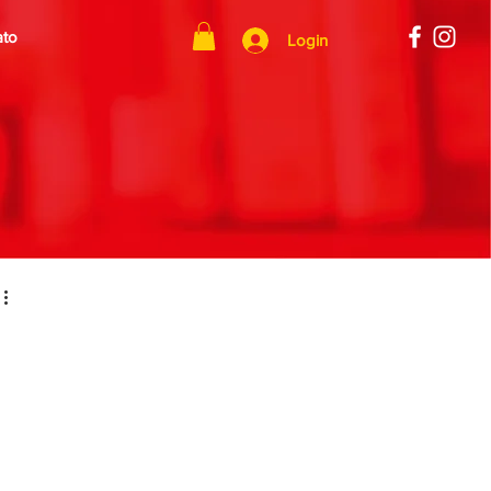
ato
Login