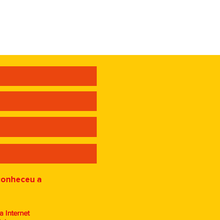
tratégia, o
co
conheceu a
a Internet