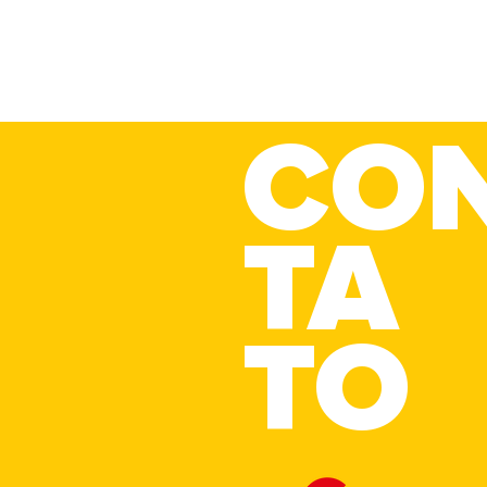
CO
TA
O cliente já comprou. E
O 
agora?
a
TO
n