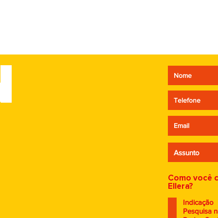
N
ciclo infinito:
Quando falta es
prendizado que inspira
preço vira o úni
ovas jornadas
argumento.
Como você 
Ellera?
Indicação
Pesquisa n