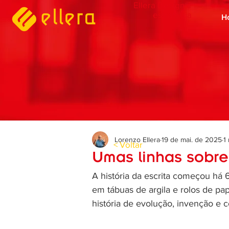
Ellera Design é
estratégia
H
Lorenzo Ellera
19 de mai. de 2025
1
< Voltar
Umas linhas sobre 
A história da escrita começou há
em tábuas de argila e rolos de pap
história de evolução, invenção e