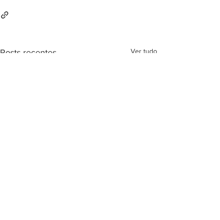
Ver tudo
Posts recentes
< Voltar