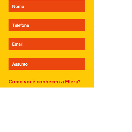
Como você conheceu a Ellera?
Indicação
Pesquisa na Internet
Redes Sociais
Outro
Quais serviços você procura?
CRM - Fluxos de vendas