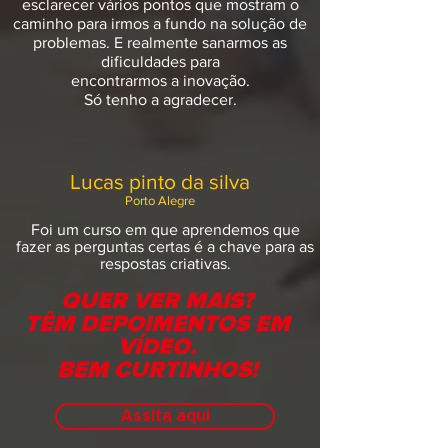
esclarecer vários pontos que mostram o
caminho para irmos a fundo na solução de
problemas. E realmente sanarmos as
dificuldades para
encontrarmos a inovação.
Só tenho a agradecer.
Lucas pinto da silva
Porto Alegre
Foi um curso em que aprendemos que
fazer as perguntas certas é a chave para as
respostas criativas.
QUER VER MAIS?
TÊM DEPOIMENTOS EM
VÍDEO.
BEM CURTINHOS!
Assita aqui