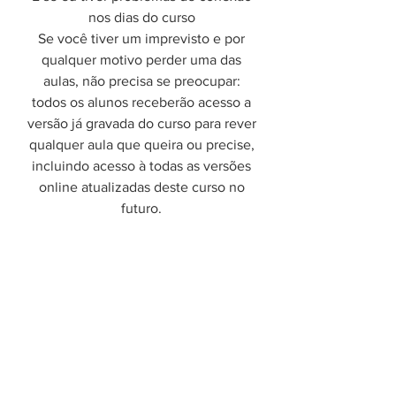
nos dias do curso
Se você tiver um imprevisto e por
qualquer motivo perder uma das
aulas, não precisa se preocupar:
todos os alunos receberão acesso a
versão já gravada do curso para rever
qualquer aula que queira ou precise,
incluindo acesso à todas as versões
online atualizadas deste curso no
futuro.
Qual o valor do curso?
Os valores variam de acordo com os
lotes. Os lotes sempre começam
com um descontão no LOTE 1 e esse
desconto vai diminuindo a medida
que chegamos mais próximos da
data do curso. Para saber mais sobre