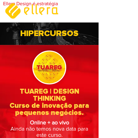
Ellera Design é estratégia
HIPERCURSOS
TUAREG | DESIGN
THINKING
Curso de inovação para
pequenos negócios.
Online + ao vivo
Ainda não temos nova data para
este curso.